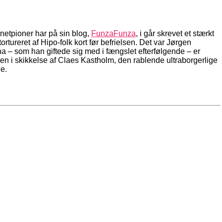
etpioner har på sin blog,
FunzaFunza
, i går skrevet et stærkt
rtureret af Hipo-folk kort før befrielsen. Det var Jørgen
 – som han giftede sig med i fængslet efterfølgende – er
ten i skikkelse af Claes Kastholm, den rablende ultraborgerlige
e.