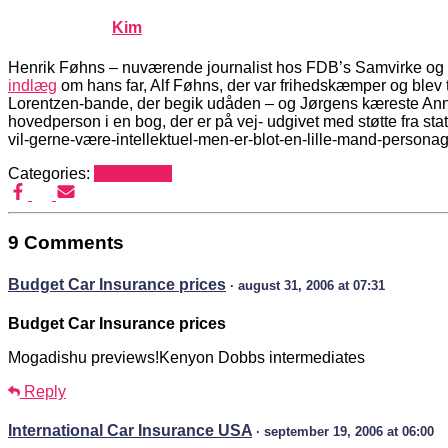
Published by
Kim
on
maj 6, 2005
maj 6, 2005
Henrik Føhns – nuværende journalist hos FDB’s Samvirke og n
indlæg
om hans far, Alf Føhns, der var frihedskæmper og blev to
Lorentzen-bande, der begik udåden – og Jørgens kæreste Anna
hovedperson i en bog, der er på vej- udgivet med støtte fra sta
vil-gerne-være-intellektuel-men-er-blot-en-lille-mand-personag
Categories:
Mediehack
9 Comments
Budget Car Insurance prices
· august 31, 2006 at 07:31
Budget Car Insurance prices
Mogadishu previews!Kenyon Dobbs intermediates
Reply
International Car Insurance USA
· september 19, 2006 at 06:00