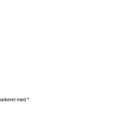
markeret med
*