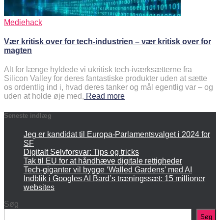
Mediehack
Vær kritisk over for tech-industrien – vær kritisk over for
magten
Alt for længe hyldede vi ukritisk tech-iværksætterne fra
Silicon Valley for deres fantastiske produkter uden at sætte
os ordentlig ind i, hvad deres tanker og mål egentlig var – og
uden at holde øje med,
Read more
Seneste indlæg
Jeg er kandidat til Europa-Parlamentsvalget i 2024 for
SF
Digitalt Selvforsvar: Tips og tricks
Tak til EU for at håndhæve digitale rettigheder
Tech-giganter vil bygge ‘Walled Gardens’ med AI
Indblik i Googles AI Bard’s træningssæt: 15 millioner
websites
Søg
Søg