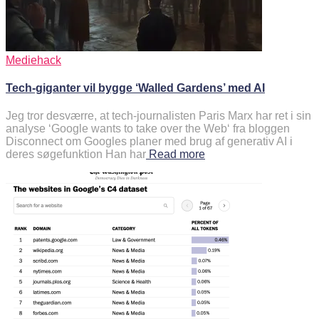
Mediehack
Tech-giganter vil bygge ‘Walled Gardens’ med AI
Jeg tror desværre, at tech-journalisten Paris Marx har ret i sin
analyse ‘Google wants to take over the Web‘ fra bloggen
Disconnect om Googles planer med brug af generativ AI i
deres søgefunktion Han har
Read more