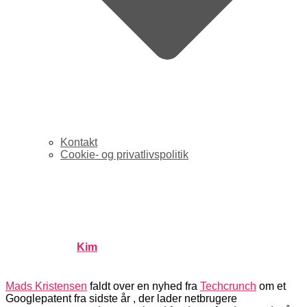
Kontakt
Cookie- og privatlivspolitik
Fremtid: Google på vej med
print-magasiner?
Published by
Kim
on
november 20, 2007
november 20,
2007
Mads Kristensen
faldt over en nyhed fra
Techcrunch
om et
Googlepatent fra sidste år , der lader netbrugere