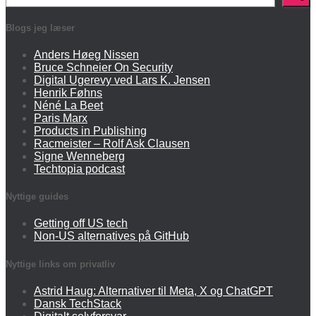
Blogs jeg læser
Anders Høeg Nissen
Bruce Schneier On Security
Digital Ugerevy ved Lars K. Jensen
Henrik Føhns
Néné La Beet
Paris Marx
Products in Publishing
Racmeister – Rolf Ask Clausen
Signe Wenneberg
Techtopia podcast
Nyttige guides
Getting off US tech
Non-US alternatives på GitHub
Nyttige links om privatliv
Astrid Haug: Alternativer til Meta, X og ChatGPT
Dansk TechStack