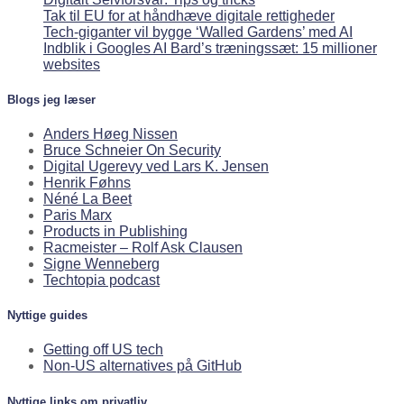
Tak til EU for at håndhæve digitale rettigheder
Tech-giganter vil bygge ‘Walled Gardens’ med AI
Indblik i Googles AI Bard’s træningssæt: 15 millioner
websites
Blogs jeg læser
Anders Høeg Nissen
Bruce Schneier On Security
Digital Ugerevy ved Lars K. Jensen
Henrik Føhns
Néné La Beet
Paris Marx
Products in Publishing
Racmeister – Rolf Ask Clausen
Signe Wenneberg
Techtopia podcast
Nyttige guides
Getting off US tech
Non-US alternatives på GitHub
Nyttige links om privatliv