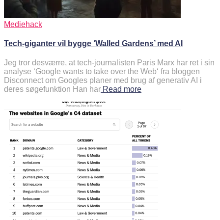
Mediehack
Tech-giganter vil bygge ‘Walled Gardens’ med AI
Jeg tror desværre, at tech-journalisten Paris Marx har ret i sin
analyse ‘Google wants to take over the Web‘ fra bloggen
Disconnect om Googles planer med brug af generativ AI i
deres søgefunktion Han har
Read more