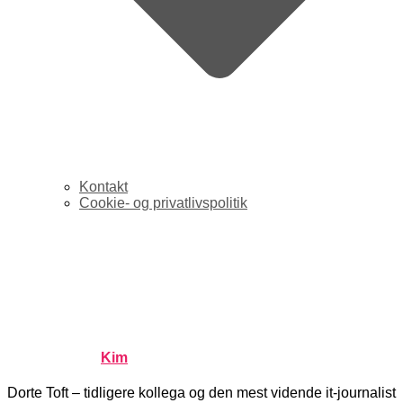
Kontakt
Cookie- og privatlivspolitik
Freeway, Morten Lund og
Nyhedsavisen: it-blogger
Dorte Toft er skeptisk
Published by
Kim
on
januar 31, 2008
januar 31, 2008
Dorte Toft – tidligere kollega og den mest vidende it-journalist