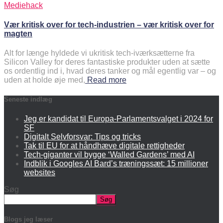
Mediehack
Vær kritisk over for tech-industrien – vær kritisk over for
magten
Alt for længe hyldede vi ukritisk tech-iværksætterne fra
Silicon Valley for deres fantastiske produkter uden at sætte
os ordentlig ind i, hvad deres tanker og mål egentlig var – og
uden at holde øje med,
Read more
Seneste indlæg
Jeg er kandidat til Europa-Parlamentsvalget i 2024 for
SF
Digitalt Selvforsvar: Tips og tricks
Tak til EU for at håndhæve digitale rettigheder
Tech-giganter vil bygge ‘Walled Gardens’ med AI
Indblik i Googles AI Bard’s træningssæt: 15 millioner
websites
Søg
Søg
Blogs jeg læser