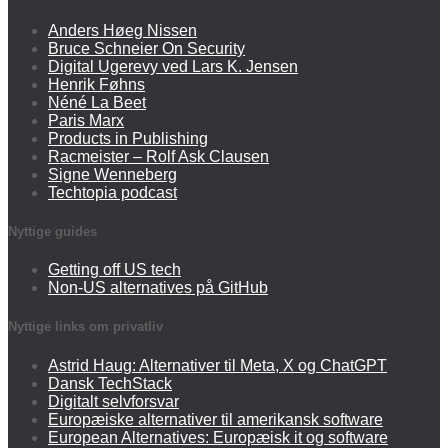
Anders Høeg Nissen
Bruce Schneier On Security
Digital Ugerevy ved Lars K. Jensen
Henrik Føhns
Néné La Beet
Paris Marx
Products in Publishing
Racmeister – Rolf Ask Clausen
Signe Wenneberg
Techtopia podcast
Nyttige guides
Getting off US tech
Non-US alternatives på GitHub
Nyttige links om privatliv
Astrid Haug: Alternativer til Meta, X og ChatGPT
Dansk TechStack
Digitalt selvforsvar
Europæiske alternativer til amerikansk software
European Alternatives: Europæisk it og software