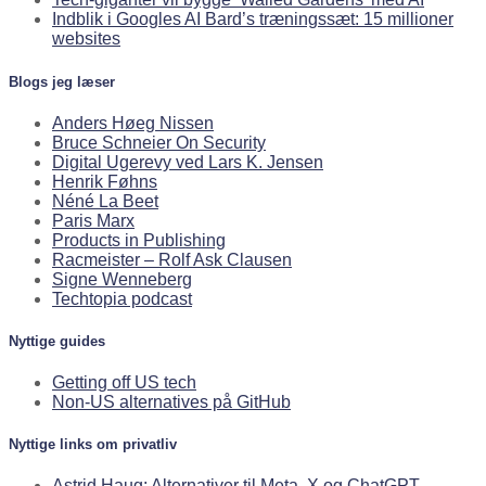
Indblik i Googles AI Bard’s træningssæt: 15 millioner
websites
Blogs jeg læser
Anders Høeg Nissen
Bruce Schneier On Security
Digital Ugerevy ved Lars K. Jensen
Henrik Føhns
Néné La Beet
Paris Marx
Products in Publishing
Racmeister – Rolf Ask Clausen
Signe Wenneberg
Techtopia podcast
Nyttige guides
Getting off US tech
Non-US alternatives på GitHub
Nyttige links om privatliv
Astrid Haug: Alternativer til Meta, X og ChatGPT