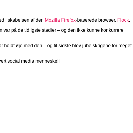
07
ed i skabelsen af den
Mozilla Firefox
-baserede browser,
Flock
.
n var på de tidligste stadier – og den ikke kunne konkurrere
r holdt øje med den – og til sidste blev jubelskrigene for meget
hvert social media menneske!!