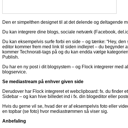
Den er simpelthen designet til at det delende og deltagende
Du kan integrere dine blogs, sociale netværk (Facebook, del.ic
Du kan eksempelvis surfe forbi en side – og tænke: “Hey, den ska
editor kommer frem med link til siden indlejret – du begynder
kommer Technorati-tags på og du kan endda vælge kategorierne –
Publish.
Du har en ny post i dit blogsystem – og Flock integrerer med 
blogservice.
Se mediastream på enhver given side
Derudover har Flock integreret et webclipboard: fx. du finder et
Sidebar – og kan hive billedet ind i fx. din blogeditor eller poste
Hvis du gerne vil se, hvad der er af eksempelvis foto eller vi
en topbar (se foto) hvor mediastrømmen så viser sig.
Anbefaling