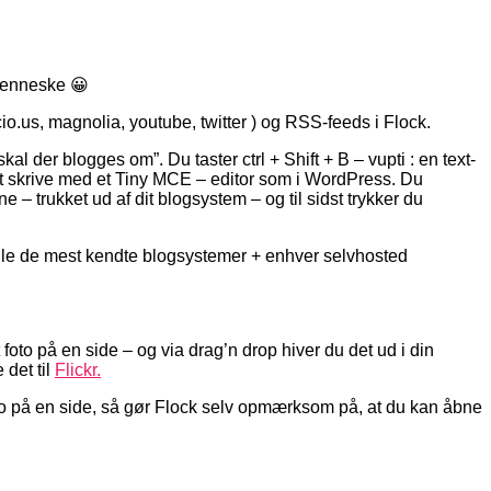
 menneske 😀
io.us, magnolia, youtube, twitter ) og RSS-feeds i Flock.
l der blogges om”. Du taster ctrl + Shift + B – vupti : en text-
 at skrive med et Tiny MCE – editor som i WordPress. Du
 trukket ud af dit blogsystem – og til sidst trykker du
alle de mest kendte blogsystemer + enhver selvhosted
 foto på en side – og via drag’n drop hiver du det ud i din
 det til
Flickr.
deo på en side, så gør Flock selv opmærksom på, at du kan åbne