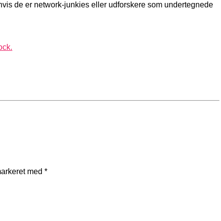
r hvis de er network-junkies eller udforskere som undertegnede
ock.
markeret med
*