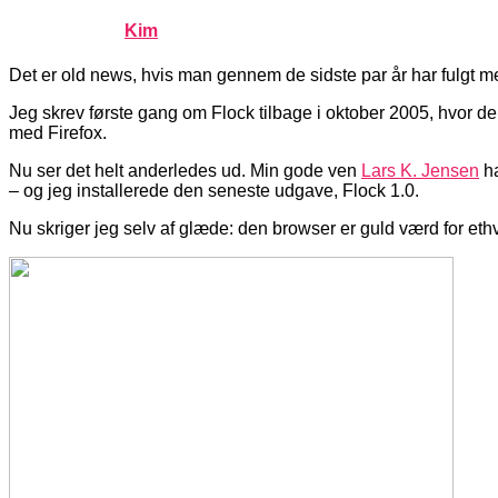
Published by
Kim
on
november 16, 2007
november 16, 20
Det er old news, hvis man gennem de sidste par år har fulgt m
Jeg skrev første gang om Flock tilbage i oktober 2005, hvor de
med Firefox.
Nu ser det helt anderledes ud. Min gode ven
Lars K. Jensen
ha
– og jeg installerede den seneste udgave, Flock 1.0.
Nu skriger jeg selv af glæde: den browser er guld værd for et