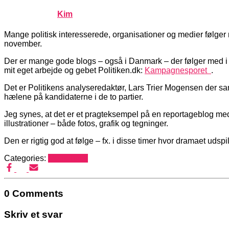
Published by
Kim
on
januar 9, 2008
januar 9, 2008
Mange politisk interesserede, organisationer og medier følger
november.
Der er mange gode blogs – også i Danmark – der følger med i va
mit eget arbejde og gebet Politiken.dk:
Kampagnesporet
.
Det er Politikens analyseredaktør, Lars Trier Mogensen der s
hælene på kandidaterne i de to partier.
Jeg synes, at det er et pragteksempel på en reportageblog med
illustrationer – både fotos, grafik og tegninger.
Den er rigtig god at følge – fx. i disse timer hvor dramaet udsp
Categories:
Mediehack
0 Comments
Skriv et svar