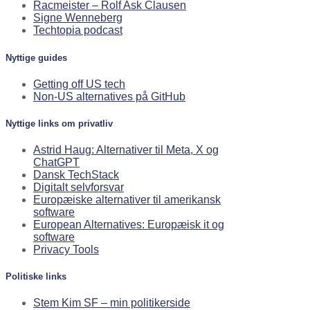
Racmeister – Rolf Ask Clausen
Signe Wenneberg
Techtopia podcast
Nyttige guides
Getting off US tech
Non-US alternatives på GitHub
Nyttige links om privatliv
Astrid Haug: Alternativer til Meta, X og
ChatGPT
Dansk TechStack
Digitalt selvforsvar
Europæiske alternativer til amerikansk
software
European Alternatives: Europæisk it og
software
Privacy Tools
Politiske links
Stem Kim SF – min politikerside