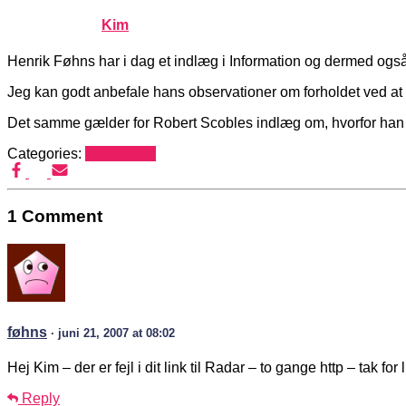
Published by
Kim
on
juni 20, 2007
juni 20, 2007
Henrik Føhns har i dag et indlæg i Information og dermed og
Jeg kan godt anbefale hans observationer om forholdet ved a
Det samme gælder for Robert Scobles indlæg om, hvorfor ha
Categories:
Mediehack
1 Comment
føhns
· juni 21, 2007 at 08:02
Hej Kim – der er fejl i dit link til Radar – to gange http – tak for l
Reply