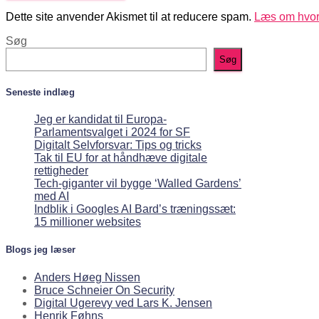
Dette site anvender Akismet til at reducere spam.
Læs om hvor
Søg
Søg
Seneste indlæg
Jeg er kandidat til Europa-
Parlamentsvalget i 2024 for SF
Digitalt Selvforsvar: Tips og tricks
Tak til EU for at håndhæve digitale
rettigheder
Tech-giganter vil bygge ‘Walled Gardens’
med AI
Indblik i Googles AI Bard’s træningssæt:
15 millioner websites
Blogs jeg læser
Anders Høeg Nissen
Bruce Schneier On Security
Digital Ugerevy ved Lars K. Jensen
Henrik Føhns