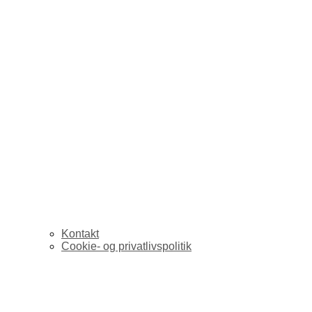
Kontakt
Cookie- og privatlivspolitik
Føhns og Scoble om n