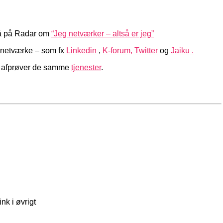
så på Radar om
“Jeg netværker – altså er jeg”
t netværke – som fx
Linkedin
,
K-forum,
Twitter
og
Jaiku .
n afprøver de samme
tjenester
.
ink i øvrigt