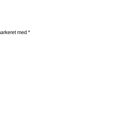
markeret med
*