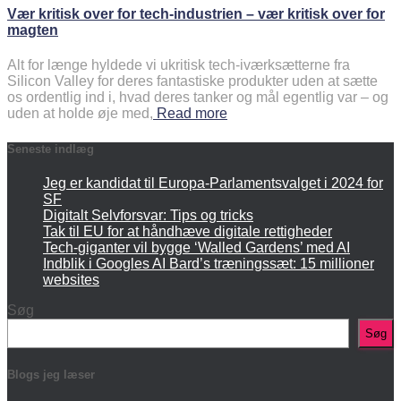
Vær kritisk over for tech-industrien – vær kritisk over for
magten
Alt for længe hyldede vi ukritisk tech-iværksætterne fra
Silicon Valley for deres fantastiske produkter uden at sætte
os ordentlig ind i, hvad deres tanker og mål egentlig var – og
uden at holde øje med,
Read more
Seneste indlæg
Jeg er kandidat til Europa-Parlamentsvalget i 2024 for
SF
Digitalt Selvforsvar: Tips og tricks
Tak til EU for at håndhæve digitale rettigheder
Tech-giganter vil bygge ‘Walled Gardens’ med AI
Indblik i Googles AI Bard’s træningssæt: 15 millioner
websites
Søg
Søg
Blogs jeg læser