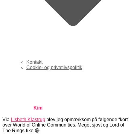
Kontakt
Cookie- og privatlivspolitik
Et kort over online-
communities
Published by
Kim
on
maj 15, 2007
maj 15, 2007
Via
Lisbeth Klastrup
blev jeg opmærksom på følgende “kort”
over World of Online Communities. Meget sjovt og Lord of
The Rings-like 😀