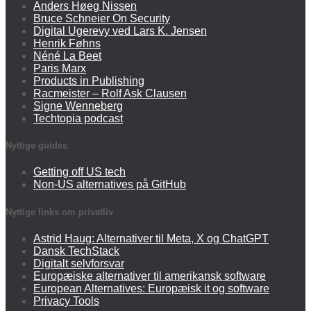
Anders Høeg Nissen
Bruce Schneier On Security
Digital Ugerevy ved Lars K. Jensen
Henrik Føhns
Néné La Beet
Paris Marx
Products in Publishing
Racmeister – Rolf Ask Clausen
Signe Wenneberg
Techtopia podcast
Nyttige guides
Getting off US tech
Non-US alternatives på GitHub
Nyttige links om privatliv
Astrid Haug: Alternativer til Meta, X og ChatGPT
Dansk TechStack
Digitalt selvforsvar
Europæiske alternativer til amerikansk software
European Alternatives: Europæisk it og software
Privacy Tools