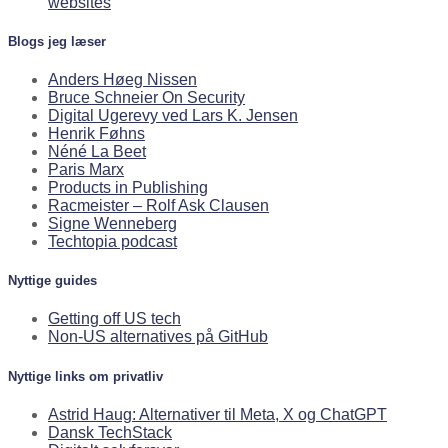
websites
Blogs jeg læser
Anders Høeg Nissen
Bruce Schneier On Security
Digital Ugerevy ved Lars K. Jensen
Henrik Føhns
Néné La Beet
Paris Marx
Products in Publishing
Racmeister – Rolf Ask Clausen
Signe Wenneberg
Techtopia podcast
Nyttige guides
Getting off US tech
Non-US alternatives på GitHub
Nyttige links om privatliv
Astrid Haug: Alternativer til Meta, X og ChatGPT
Dansk TechStack