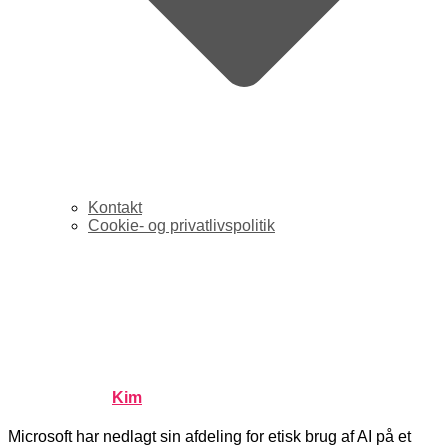
Kontakt
Cookie- og privatlivspolitik
Endnu en techgigant – nu
Microsoft – nedlægger sit
etiske AI-team
Published by
Kim
on
marts 14, 2023
marts 14, 2023
Microsoft har nedlagt sin afdeling for etisk brug af AI på et