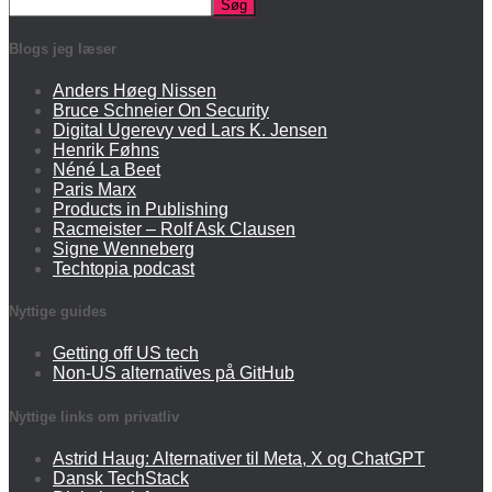
Søg
Blogs jeg læser
Anders Høeg Nissen
Bruce Schneier On Security
Digital Ugerevy ved Lars K. Jensen
Henrik Føhns
Néné La Beet
Paris Marx
Products in Publishing
Racmeister – Rolf Ask Clausen
Signe Wenneberg
Techtopia podcast
Nyttige guides
Getting off US tech
Non-US alternatives på GitHub
Nyttige links om privatliv
Astrid Haug: Alternativer til Meta, X og ChatGPT
Dansk TechStack