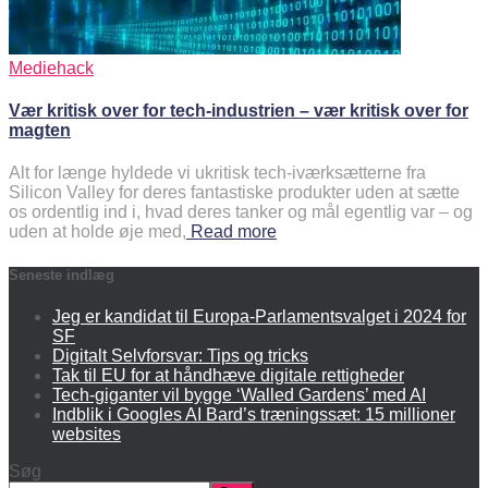
Mediehack
Vær kritisk over for tech-industrien – vær kritisk over for
magten
Alt for længe hyldede vi ukritisk tech-iværksætterne fra
Silicon Valley for deres fantastiske produkter uden at sætte
os ordentlig ind i, hvad deres tanker og mål egentlig var – og
uden at holde øje med,
Read more
Seneste indlæg
Jeg er kandidat til Europa-Parlamentsvalget i 2024 for
SF
Digitalt Selvforsvar: Tips og tricks
Tak til EU for at håndhæve digitale rettigheder
Tech-giganter vil bygge ‘Walled Gardens’ med AI
Indblik i Googles AI Bard’s træningssæt: 15 millioner
websites
Søg