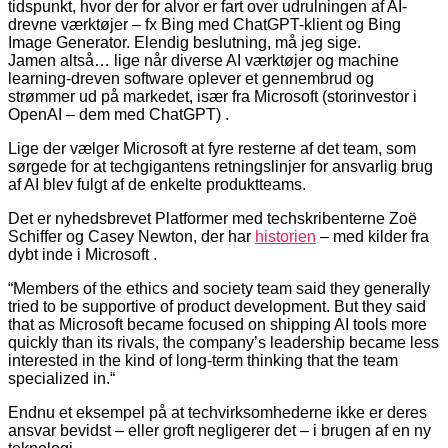
tidspunkt, hvor der for alvor er fart over udrulningen af AI-
drevne værktøjer – fx Bing med ChatGPT-klient og Bing
Image Generator. Elendig beslutning, må jeg sige.
Jamen altså… lige når diverse AI værktøjer og machine
learning-dreven software oplever et gennembrud og
strømmer ud på markedet, især fra Microsoft (storinvestor i
OpenAI – dem med ChatGPT) .
Lige der vælger Microsoft at fyre resterne af det team, som
sørgede for at techgigantens retningslinjer for ansvarlig brug
af AI blev fulgt af de enkelte produktteams.
Det er nyhedsbrevet Platformer med techskribenterne Zoë
Schiffer og Casey Newton, der har
historien
– med kilder fra
dybt inde i Microsoft .
“Members of the ethics and society team said they generally
tried to be supportive of product development. But they said
that as Microsoft became focused on shipping AI tools more
quickly than its rivals, the company’s leadership became less
interested in the kind of long-term thinking that the team
specialized in.“
Endnu et eksempel på at techvirksomhederne ikke er deres
ansvar bevidst – eller groft negligerer det – i brugen af en ny