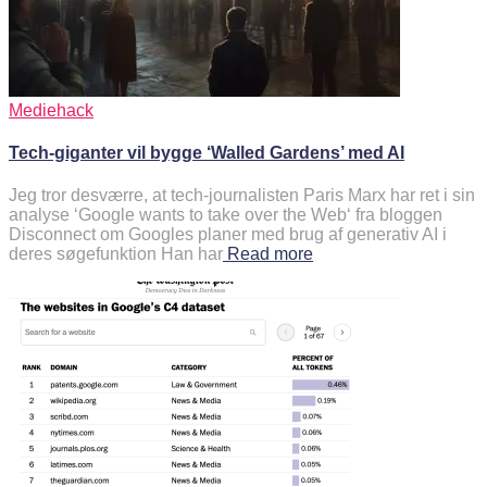
Mediehack
Tech-giganter vil bygge ‘Walled Gardens’ med AI
Jeg tror desværre, at tech-journalisten Paris Marx har ret i sin
analyse ‘Google wants to take over the Web‘ fra bloggen
Disconnect om Googles planer med brug af generativ AI i
deres søgefunktion Han har
Read more