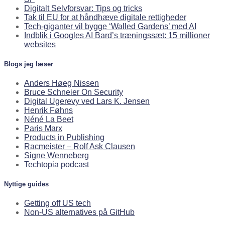
Digitalt Selvforsvar: Tips og tricks
Tak til EU for at håndhæve digitale rettigheder
Tech-giganter vil bygge ‘Walled Gardens’ med AI
Indblik i Googles AI Bard’s træningssæt: 15 millioner
websites
Blogs jeg læser
Anders Høeg Nissen
Bruce Schneier On Security
Digital Ugerevy ved Lars K. Jensen
Henrik Føhns
Néné La Beet
Paris Marx
Products in Publishing
Racmeister – Rolf Ask Clausen
Signe Wenneberg
Techtopia podcast
Nyttige guides
Getting off US tech
Non-US alternatives på GitHub