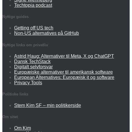
Techtopia podcast
Nyttige guides
Getting off US tech
Non-US alternatives på GitHub
Nyttige links om privatliv
Astrid Haug: Alternativer til Meta, X og ChatGPT
Dansk TechStack
Digitalt selvforsvar
Europæiske alternativer til amerikansk software
European Alternatives: Europæisk it og software
Privacy Tools
Politiske links
Stem Kim SF – min politikerside
Om sitet
Om Kim