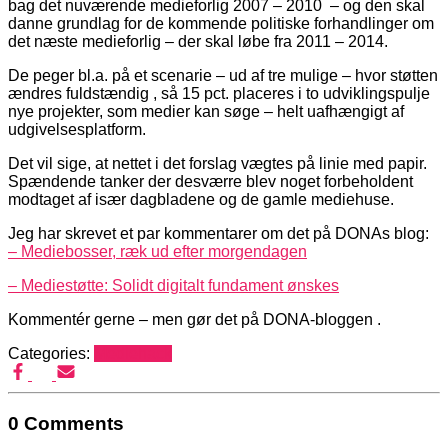
bag det nuværende medieforlig 2007 – 2010 – og den skal
danne grundlag for de kommende politiske forhandlinger om
det næste medieforlig – der skal løbe fra 2011 – 2014.
De peger bl.a. på et scenarie – ud af tre mulige – hvor støtten
ændres fuldstændig , så 15 pct. placeres i to udviklingspulje
nye projekter, som medier kan søge – helt uafhængigt af
udgivelsesplatform.
Det vil sige, at nettet i det forslag vægtes på linie med papir.
Spændende tanker der desværre blev noget forbeholdent
modtaget af især dagbladene og de gamle mediehuse.
Jeg har skrevet et par kommentarer om det på DONAs blog:
– Mediebosser, ræk ud efter morgendagen
– Mediestøtte: Solidt digitalt fundament ønskes
Kommentér gerne – men gør det på DONA-bloggen .
Categories:
Mediehack
0 Comments