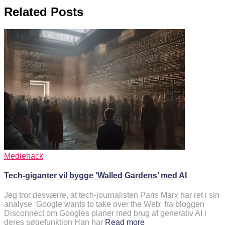
Related Posts
Mediehack
Tech-giganter vil bygge ‘Walled Gardens’ med AI
Jeg tror desværre, at tech-journalisten Paris Marx har ret i sin
analyse ‘Google wants to take over the Web‘ fra bloggen
Disconnect om Googles planer med brug af generativ AI i
deres søgefunktion Han har
Read more