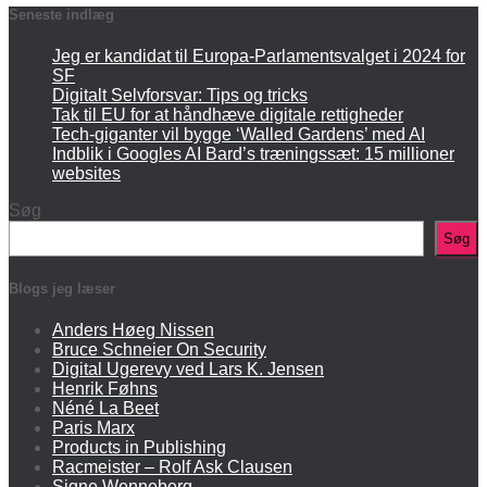
Seneste indlæg
Jeg er kandidat til Europa-Parlamentsvalget i 2024 for
SF
Digitalt Selvforsvar: Tips og tricks
Tak til EU for at håndhæve digitale rettigheder
Tech-giganter vil bygge ‘Walled Gardens’ med AI
Indblik i Googles AI Bard’s træningssæt: 15 millioner
websites
Søg
Søg
Blogs jeg læser
Anders Høeg Nissen
Bruce Schneier On Security
Digital Ugerevy ved Lars K. Jensen
Henrik Føhns
Néné La Beet
Paris Marx
Products in Publishing
Racmeister – Rolf Ask Clausen
Signe Wenneberg