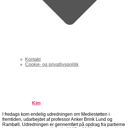
Kontakt
Cookie- og privatlivspolitik
Dansen om Mediestøtten er
i gang
Published by
Kim
on
oktober 5, 2009
oktober 5, 2009
I fredags kom endelig udredningen om Mediestøtten i
fremtiden, udarbejdet af professor Anker Brink Lund og
Rambøll. Udredningen er gennemført på opdrag fra partierne