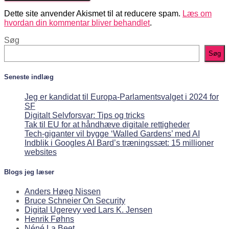
Dette site anvender Akismet til at reducere spam.
Læs om
hvordan din kommentar bliver behandlet
.
Søg
Søg
Seneste indlæg
Jeg er kandidat til Europa-Parlamentsvalget i 2024 for
SF
Digitalt Selvforsvar: Tips og tricks
Tak til EU for at håndhæve digitale rettigheder
Tech-giganter vil bygge ‘Walled Gardens’ med AI
Indblik i Googles AI Bard’s træningssæt: 15 millioner
websites
Blogs jeg læser
Anders Høeg Nissen
Bruce Schneier On Security
Digital Ugerevy ved Lars K. Jensen
Henrik Føhns
Néné La Beet