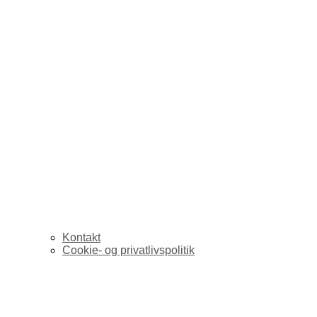
Kontakt
Cookie- og privatlivspolitik
Cupertino.dk – lækre t