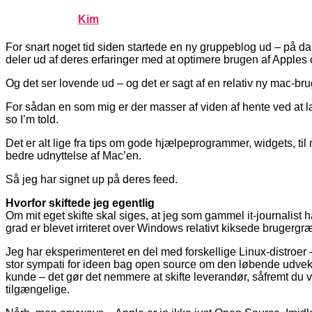
Published by
Kim
on
oktober 28, 2005
oktober 28, 2005
For snart noget tid siden startede en ny gruppeblog ud – på d
deler ud af deres erfaringer med at optimere brugen af Apples
Og det ser lovende ud – og det er sagt af en relativ ny mac-br
For sådan en som mig er der masser af viden af hente ved at læ
so I’m told.
Det er alt lige fra tips om gode hjælpeprogrammer, widgets, til
bedre udnyttelse af Mac’en.
Så jeg har signet up på deres feed.
Hvorfor skiftede jeg egentlig
Om mit eget skifte skal siges, at jeg som gammel it-journalist 
grad er blevet irriteret over Windows relativt kiksede brugergr
Jeg har eksperimenteret en del med forskellige Linux-distro
stor sympati for ideen bag open source om den løbende udveksl
kunde – det gør det nemmere at skifte leverandør, såfremt du v
tilgængelige.