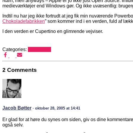
Nårh, men anyways – Apple er jo ikke just Open Source. Imidle
medieværktøjer end Windows gør. Og ikke uvæsentlig: bruger
Indtil nu har jeg ikke fortrudt at jeg fik min nuværende Powerb
Chokoladefabrikken
” som kommer ind i en verden, fuld af lækk
I den verden er Cupertino en glimrende vejviser.
Categories:
Mediehack
2 Comments
Jacob Bøtter
· oktober 28, 2005 at 14:41
Er glad for at høre du synes om siden, giv os dine kommentarer
også selv.