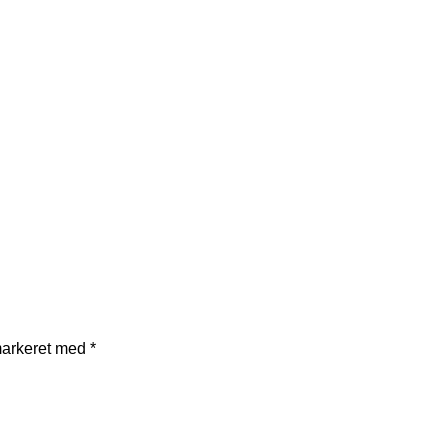
markeret med
*