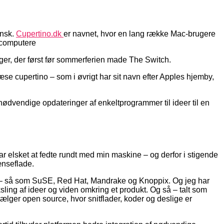
ansk.
Cupertino.dk
er navnet, hvor en lang række Mac-brugere
 computere
uger, der først før sommerferien made The Switch.
se cupertino – som i øvrigt har sit navn efter Apples hjemby,
 nødvendige opdateringer af enkeltprogrammer til ideer til en
har elsket at fedte rundt med min maskine – og derfor i stigende
ænseflade.
er – så som SuSE, Red Hat, Mandrake og Knoppix. Og jeg har
ing af ideer og viden omkring et produkt. Og så – talt som
ælger open source, hvor snitflader, koder og deslige er