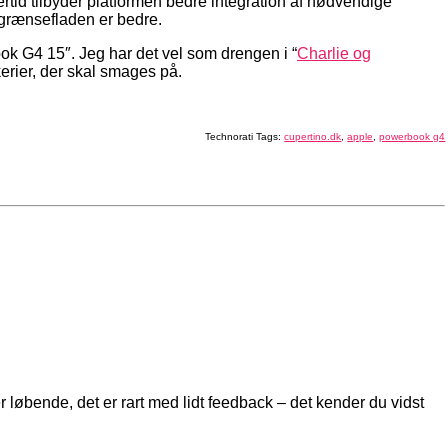
rtid tilbyder platformen bedre integration af nødvendige
grænsefladen er bedre.
ook G4 15″. Jeg har det vel som drengen i “
Charlie og
erier, der skal smages på.
Technorati Tags:
cupertino.dk
,
apple
,
powerbook g4
 løbende, det er rart med lidt feedback – det kender du vidst