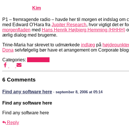
Published by
Kim
on
maj 19, 2005
maj 19, 2005
P1 – fremragende radio – havde her til morgen et indslag om c
med Edward O’Hara fra
Jupiter Research
, hvor vigtigt det e
morgenfladen
med
Hans Henrik Højbjerg Hemming (HHHH)
o
ærlig dialog med brugerne.
Trine-Maria har skrevet to udmærkede
indlæg
på
højdepunkte
Dona
selvfølgelig bør have et arrangement om Corporate blog
Categories:
Mediehack
6 Comments
Find any software here
· september 8, 2006 at 05:14
Find any software here
Find any software here
Reply