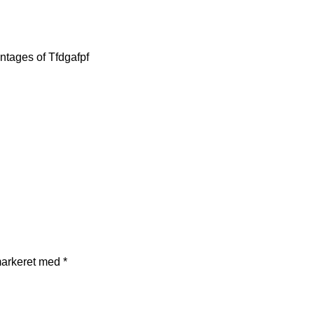
ntages of Tfdgafpf
markeret med
*