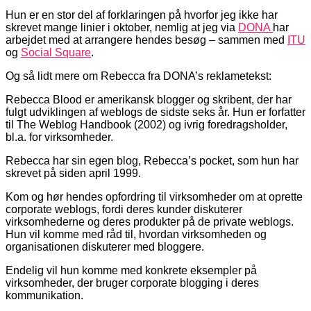
Hun er en stor del af forklaringen på hvorfor jeg ikke har
skrevet mange linier i oktober, nemlig at jeg via
DONA
har
arbejdet med at arrangere hendes besøg – sammen med
ITU
og
Social Square
.
Og så lidt mere om Rebecca fra DONA’s reklametekst:
Rebecca Blood er amerikansk blogger og skribent, der har
fulgt udviklingen af weblogs de sidste seks år. Hun er forfatter
til The Weblog Handbook (2002) og ivrig foredragsholder,
bl.a. for virksomheder.
Rebecca har sin egen blog, Rebecca’s pocket, som hun har
skrevet på siden april 1999.
Kom og hør hendes opfordring til virksomheder om at oprette
corporate weblogs, fordi deres kunder diskuterer
virksomhederne og deres produkter på de private weblogs.
Hun vil komme med råd til, hvordan virksomheden og
organisationen diskuterer med bloggere.
Endelig vil hun komme med konkrete eksempler på
virksomheder, der bruger corporate blogging i deres
kommunikation.