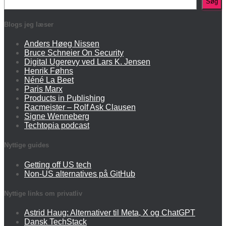
Søg
Blogs jeg læser
Anders Høeg Nissen
Bruce Schneier On Security
Digital Ugerevy ved Lars K. Jensen
Henrik Føhns
Néné La Beet
Paris Marx
Products in Publishing
Racmeister – Rolf Ask Clausen
Signe Wenneberg
Techtopia podcast
Nyttige guides
Getting off US tech
Non-US alternatives på GitHub
Nyttige links om privatliv
Astrid Haug: Alternativer til Meta, X og ChatGPT
Dansk TechStack