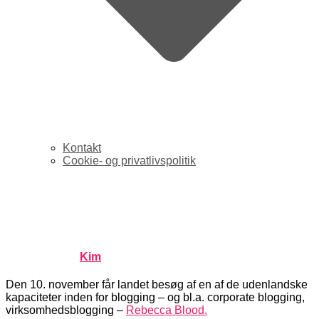
Kontakt
Cookie- og privatlivspolitik
Corporate blogging med
Rebecca Blood
Published by
Kim
on
oktober 28, 2005
oktober 28, 2005
Den 10. november får landet besøg af en af de udenlandske
kapaciteter inden for blogging – og bl.a. corporate blogging,
virksomhedsblogging –
Rebecca Blood.