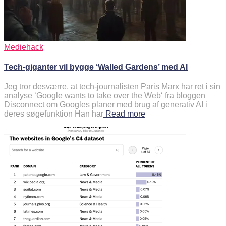
Mediehack
Tech-giganter vil bygge ‘Walled Gardens’ med AI
Jeg tror desværre, at tech-journalisten Paris Marx har ret i sin
analyse ‘Google wants to take over the Web‘ fra bloggen
Disconnect om Googles planer med brug af generativ AI i
deres søgefunktion Han har
Read more