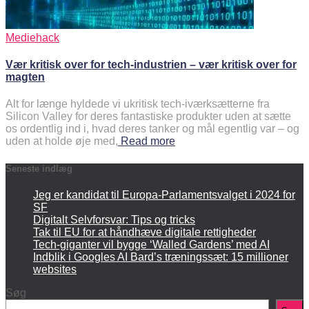
Mediehack
Vær kritisk over for tech-industrien – vær kritisk over for
magten
Alt for længe hyldede vi ukritisk tech-iværksætterne fra
Silicon Valley for deres fantastiske produkter uden at sætte
os ordentlig ind i, hvad deres tanker og mål egentlig var – og
uden at holde øje med,
Read more
Seneste indlæg
Jeg er kandidat til Europa-Parlamentsvalget i 2024 for
SF
Digitalt Selvforsvar: Tips og tricks
Tak til EU for at håndhæve digitale rettigheder
Tech-giganter vil bygge ‘Walled Gardens’ med AI
Indblik i Googles AI Bard’s træningssæt: 15 millioner
websites
Søg