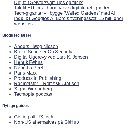
Digitalt Selvforsvar: Tips og tricks
Tak til EU for at håndhæve digitale rettigheder
Tech-giganter vil bygge ‘Walled Gardens’ med AI
Indblik i Googles AI Bard’s træningssæt: 15 millioner
websites
Blogs jeg læser
Anders Høeg Nissen
Bruce Schneier On Security
Digital Ugerevy ved Lars K. Jensen
Henrik Føhns
Néné La Beet
Paris Marx
Products in Publishing
Racmeister – Rolf Ask Clausen
Signe Wenneberg
Techtopia podcast
Nyttige guides
Getting off US tech
Non-US alternatives på GitHub