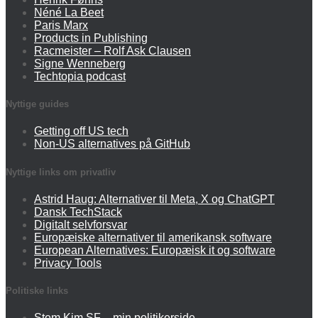
Néné La Beet
Paris Marx
Products in Publishing
Racmeister – Rolf Ask Clausen
Signe Wenneberg
Techtopia podcast
Nyttige guides
Getting off US tech
Non-US alternatives på GitHub
Nyttige links om privatliv
Astrid Haug: Alternativer til Meta, X og ChatGPT
Dansk TechStack
Digitalt selvforsvar
Europæiske alternativer til amerikansk software
European Alternatives: Europæisk it og software
Privacy Tools
Politiske links
Stem Kim SF – min politikerside