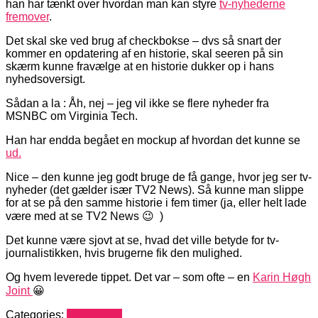
han har tænkt over hvordan man kan styre
tv-nyhederne
fremover
.
Det skal ske ved brug af checkbokse – dvs så snart der
kommer en opdatering af en historie, skal seeren på sin
skærm kunne fravælge at en historie dukker op i hans
nyhedsoversigt.
Sådan a la : Åh, nej – jeg vil ikke se flere nyheder fra
MSNBC om Virginia Tech.
Han har endda begået en mockup af hvordan det kunne se
ud.
Nice – den kunne jeg godt bruge de få gange, hvor jeg ser tv-
nyheder (det gælder især TV2 News). Så kunne man slippe
for at se på den samme historie i fem timer (ja, eller helt lade
være med at se TV2 News 😉 )
Det kunne være sjovt at se, hvad det ville betyde for tv-
journalistikken, hvis brugerne fik den mulighed.
Og hvem leverede tippet. Det var – som ofte – en
Karin Høgh
Joint
😀
Categories:
Mediehack