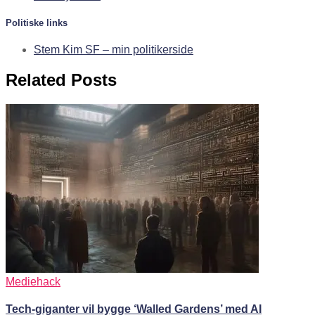
Politiske links
Stem Kim SF – min politikerside
Related Posts
Mediehack
Tech-giganter vil bygge ‘Walled Gardens’ med AI