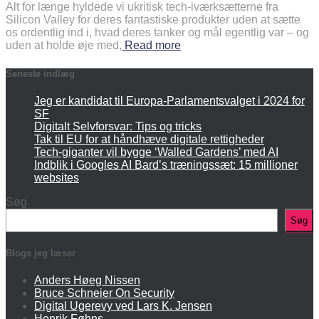
Alt for længe hyldede vi ukritisk tech-iværksætterne fra
Silicon Valley for deres fantastiske produkter uden at sætte
os ordentlig ind i, hvad deres tanker og mål egentlig var – og
uden at holde øje med,
Read more
Seneste indlæg
Jeg er kandidat til Europa-Parlamentsvalget i 2024 for
SF
Digitalt Selvforsvar: Tips og tricks
Tak til EU for at håndhæve digitale rettigheder
Tech-giganter vil bygge ‘Walled Gardens’ med AI
Indblik i Googles AI Bard’s træningssæt: 15 millioner
websites
Søg
Søg
Blogs jeg læser
Anders Høeg Nissen
Bruce Schneier On Security
Digital Ugerevy ved Lars K. Jensen
Henrik Føhns