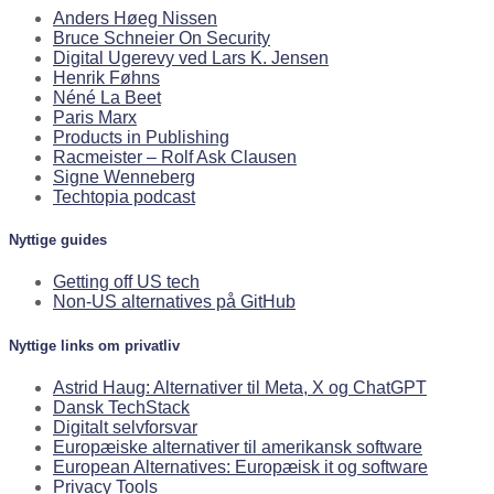
Anders Høeg Nissen
Bruce Schneier On Security
Digital Ugerevy ved Lars K. Jensen
Henrik Føhns
Néné La Beet
Paris Marx
Products in Publishing
Racmeister – Rolf Ask Clausen
Signe Wenneberg
Techtopia podcast
Nyttige guides
Getting off US tech
Non-US alternatives på GitHub
Nyttige links om privatliv
Astrid Haug: Alternativer til Meta, X og ChatGPT
Dansk TechStack
Digitalt selvforsvar
Europæiske alternativer til amerikansk software
European Alternatives: Europæisk it og software
Privacy Tools