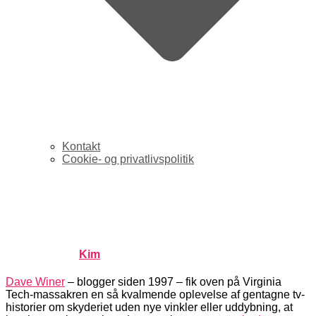
Kontakt
Cookie- og privatlivspolitik
Blogpioner: Lad os selv
vælge tv-historier
Published by
Kim
on
april 30, 2007
april 30, 2007
Dave Winer
– blogger siden 1997 – fik oven på Virginia
Tech-massakren en så kvalmende oplevelse af gentagne tv-
historier om skyderiet uden nye vinkler eller uddybning, at