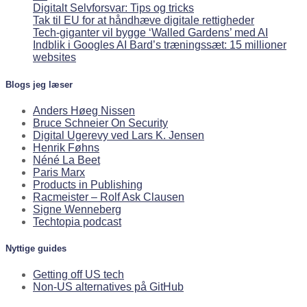
Digitalt Selvforsvar: Tips og tricks
Tak til EU for at håndhæve digitale rettigheder
Tech-giganter vil bygge ‘Walled Gardens’ med AI
Indblik i Googles AI Bard’s træningssæt: 15 millioner
websites
Blogs jeg læser
Anders Høeg Nissen
Bruce Schneier On Security
Digital Ugerevy ved Lars K. Jensen
Henrik Føhns
Néné La Beet
Paris Marx
Products in Publishing
Racmeister – Rolf Ask Clausen
Signe Wenneberg
Techtopia podcast
Nyttige guides
Getting off US tech
Non-US alternatives på GitHub