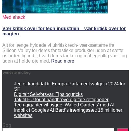
Mediehack
Vær kritisk over for tech-industrien – vær kritisk over for
magten
Alt for længe hyldede vi ukritisk tech-iværksætterne fra
Silicon Valley for deres fantastiske produkter uden at sætte
os ordentlig ind i, hvad deres tanker og mål egentlig var – og
uden at holde øje med,
Read more
Seneste indlæg
Jeg er kandidat til Europa-Parlamentsvalget i 2024 for
SF
Digitalt Selvforsvar: Tips og tricks
Tak til EU for at håndhæve digitale rettigheder
Tech-giganter vil bygge ‘Walled Gardens’ med AI
Indblik i Googles AI Bard’s træningssæt: 15 millioner
websites
Søg