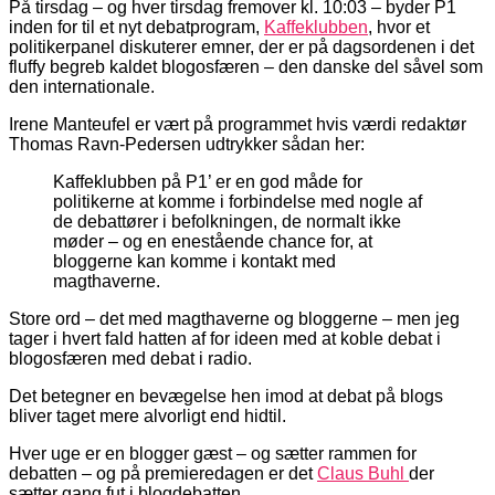
På tirsdag – og hver tirsdag fremover kl. 10:03 – byder P1
inden for til et nyt debatprogram,
Kaffeklubben
, hvor et
politikerpanel diskuterer emner, der er på dagsordenen i det
fluffy begreb kaldet blogosfæren – den danske del såvel som
den internationale.
Irene Manteufel er vært på programmet hvis værdi redaktør
Thomas Ravn-Pedersen udtrykker sådan her:
Kaffeklubben på P1’ er en god måde for
politikerne at komme i forbindelse med nogle af
de debattører i befolkningen, de normalt ikke
møder – og en enestående chance for, at
bloggerne kan komme i kontakt med
magthaverne.
Store ord – det med magthaverne og bloggerne – men jeg
tager i hvert fald hatten af for ideen med at koble debat i
blogosfæren med debat i radio.
Det betegner en bevægelse hen imod at debat på blogs
bliver taget mere alvorligt end hidtil.
Hver uge er en blogger gæst – og sætter rammen for
debatten – og på premieredagen er det
Claus Buhl
der
sætter gang fut i blogdebatten.