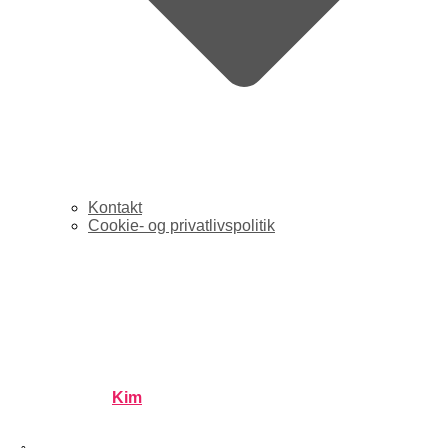
Kontakt
Cookie- og privatlivspolitik
Blogosfæren og radio
snakker sammen i nyt P1-
program
Published by
Kim
on
december 28, 2006
december 28,
2006