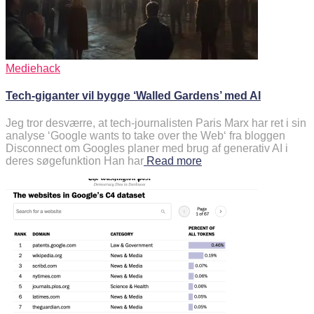
Mediehack
Tech-giganter vil bygge ‘Walled Gardens’ med AI
Jeg tror desværre, at tech-journalisten Paris Marx har ret i sin
analyse ‘Google wants to take over the Web‘ fra bloggen
Disconnect om Googles planer med brug af generativ AI i
deres søgefunktion Han har
Read more