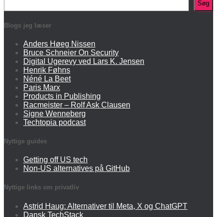
Søg
Blogs jeg læser
Anders Høeg Nissen
Bruce Schneier On Security
Digital Ugerevy ved Lars K. Jensen
Henrik Føhns
Néné La Beet
Paris Marx
Products in Publishing
Racmeister – Rolf Ask Clausen
Signe Wenneberg
Techtopia podcast
Nyttige guides
Getting off US tech
Non-US alternatives på GitHub
Nyttige links om privatliv
Astrid Haug: Alternativer til Meta, X og ChatGPT
Dansk TechStack