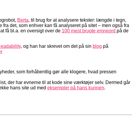
ogrobot,
Berta
, til brug for at analysere tekster: længde i tegn,
re fra det, som enhver kan få analyseret på sitet – men også fra
t få bl.a. en oversigt over de
100 mest brugte emneord
på de
eadability
, og han har skrevet om det på sin
blog
på
r
 nyheder, som forhåbentlig gør alle klogere, hvad pressen
ist, der har evnerne til at kode sine værktøjer selv. Dermed går
tjekke hans site ud med
eksempler på hans kunnen
.