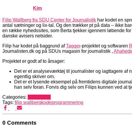
Published by
Kim
on
februar 22, 2012
februar 22, 2012
Filip Wallberg fra SDU Center for Journalistik
har kodet en spr
antal sætninger og lix-tal. Og den trækker pt på data – ikke ba
en række nyhedssites, som Berta tjekker igennem løbende for a
danske avisers netsider.
Filip har kodet på baggrund af
Tagger
-projektet og softwaren
R
Journalisten.dk og på SDUs magasin for journalistik ,
Ahahede
Projektet er godt af to årsager:
Det er et analyseværktøj til journalister og iagttagere af
egentlig skriver om.
Det er et lysende eksempel på fremtidens digitale journal
han selv foran. Forvis dig selv om Filips kunnen ved at 
Categories:
Mediehack
Tags:
filip wallberg
kode
programmering
0 Comments