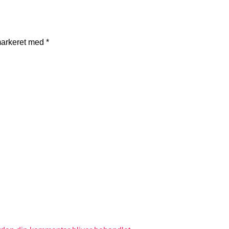
markeret med
*