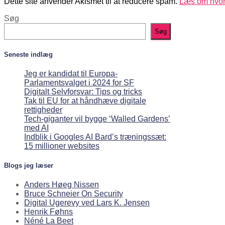
Dette site anvender Akismet til at reducere spam.
Læs om hvor
Søg
Søg
Seneste indlæg
Jeg er kandidat til Europa-
Parlamentsvalget i 2024 for SF
Digitalt Selvforsvar: Tips og tricks
Tak til EU for at håndhæve digitale
rettigheder
Tech-giganter vil bygge ‘Walled Gardens’
med AI
Indblik i Googles AI Bard’s træningssæt:
15 millioner websites
Blogs jeg læser
Anders Høeg Nissen
Bruce Schneier On Security
Digital Ugerevy ved Lars K. Jensen
Henrik Føhns
Néné La Beet