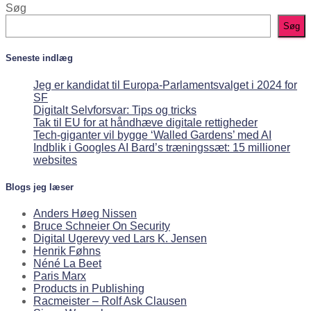
Søg
Søg
Seneste indlæg
Jeg er kandidat til Europa-Parlamentsvalget i 2024 for
SF
Digitalt Selvforsvar: Tips og tricks
Tak til EU for at håndhæve digitale rettigheder
Tech-giganter vil bygge ‘Walled Gardens’ med AI
Indblik i Googles AI Bard’s træningssæt: 15 millioner
websites
Blogs jeg læser
Anders Høeg Nissen
Bruce Schneier On Security
Digital Ugerevy ved Lars K. Jensen
Henrik Føhns
Néné La Beet
Paris Marx
Products in Publishing
Racmeister – Rolf Ask Clausen