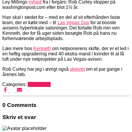
Ley Millings
nyhed
fra i forgårs: Rob Curley stopper på
washingtonpost.com efter blot 1½ år.
Han skal i stedet for – med en del af sit efterhånden faste
team, der er købt med – til
Las Vegas Sun
for at booste
avisens hyperlokale satsninger. Det fortalte Rob min ven
Kenneth, der for få uger siden besøgte Rob på hans nu
forhenværende arbejdsplads.
Læs mere hos
Kenneth
om netpionerens skifte, der er et led i
en heftig opgradering med 40 ekstra mand / kvinder til at få
luft under nye netprojekter på Las Vegas-avisen.
Rob Curley har jeg i øvrigt også
skrevet
om et par gange i
årenes løb.
Categories:
Mediehack
0 Comments
Skriv et svar