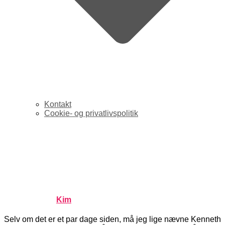
Kontakt
Cookie- og privatlivspolitik
Amerikansk netpioner
smutter fra
Washingtonpost.com
Published by
Kim
on
maj 28, 2008
maj 28, 2008
Selv om det er et par dage siden, må jeg lige nævne Kenneth