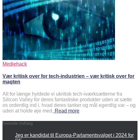
Mediehack
Vær kritisk over for tech-industrien – vær kritisk over for
magten
Alt for længe hyldede vi ukritisk tech-iværksætterne fra
Silicon Valley for deres fantastiske produkter uden at sætte
os ordentlig ind i, hvad deres tanker og mål egentlig var – og
uden at holde øje med,
Read more
Seneste indlæg
Jeg er kandidat til Europa-Parlamentsvalget i 2024 for