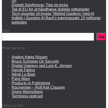
SF
Digitalt Selvforsvar: Tips og tricks
Tak til EU for at håndhæve digitale rettigheder
Tech-giganter vil bygge ‘Walled Gardens’ med AI
Indblik i Googles AI Bard’s træningssæt: 15 millioner
websites
Søg
Søg
Blogs jeg læser
Anders Høeg Nissen
Bruce Schneier On Security
Digital Ugerevy ved Lars K. Jensen
Henrik Føhns
Néné La Beet
Paris Marx
Products in Publishing
Racmeister – Rolf Ask Clausen
Signe Wenneberg
Techtopia podcast
Nyttige guides