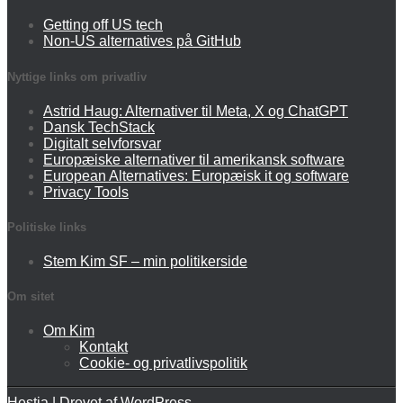
Getting off US tech
Non-US alternatives på GitHub
Nyttige links om privatliv
Astrid Haug: Alternativer til Meta, X og ChatGPT
Dansk TechStack
Digitalt selvforsvar
Europæiske alternativer til amerikansk software
European Alternatives: Europæisk it og software
Privacy Tools
Politiske links
Stem Kim SF – min politikerside
Om sitet
Om Kim
Kontakt
Cookie- og privatlivspolitik
Hestia
| Drevet af
WordPress