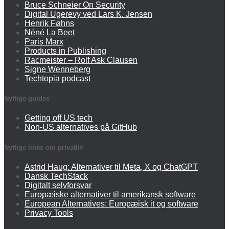
Bruce Schneier On Security
Digital Ugerevy ved Lars K. Jensen
Henrik Føhns
Néné La Beet
Paris Marx
Products in Publishing
Racmeister – Rolf Ask Clausen
Signe Wenneberg
Techtopia podcast
Nyttige guides
Getting off US tech
Non-US alternatives på GitHub
Nyttige links om privatliv
Astrid Haug: Alternativer til Meta, X og ChatGPT
Dansk TechStack
Digitalt selvforsvar
Europæiske alternativer til amerikansk software
European Alternatives: Europæisk it og software
Privacy Tools