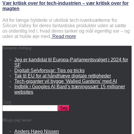
Vær kritisk over for tech-industrien – vær kritisk over for
magten
Alt for længe hyldede vi ukritisk tech-iværksætterne fra
Silicon Valley for deres fantastiske produkter uden at sætte
os ordentlig ind i, hvad deres tanker og mål egentlig var – og
uden at holde øje med,
Read more
Seneste indlæg
Jeg er kandidat til Europa-Parlamentsvalget i 2024 for
SF
Digitalt Selvforsvar: Tips og tricks
Tak til EU for at håndhæve digitale rettigheder
Tech-giganter vil bygge ‘Walled Gardens’ med AI
Indblik i Googles AI Bard’s træningssæt: 15 millioner
websites
Søg
Søg
Blogs jeg læser
Anders Høeg Nissen