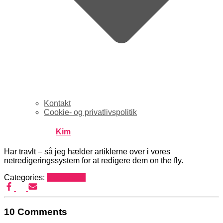
Kontakt
Cookie- og privatlivspolitik
Published by
Kim
on
maj 4, 2005
maj 4, 2005
Har travlt – så jeg hælder artiklerne over i vores
netredigeringssystem for at redigere dem on the fly.
Categories:
Mediehack
10 Comments