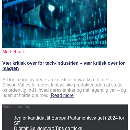
Mediehack
Vær kritisk over for tech-industrien – vær kritisk over for
magten
Alt for længe hyldede vi ukritisk tech-iværksætterne fra
Silicon Valley for deres fantastiske produkter uden at sætte
os ordentlig ind i, hvad deres tanker og mål egentlig var – og
uden at holde øje med,
Read more
Seneste indlæg
Jeg er kandidat til Europa-Parlamentsvalget i 2024 for
SF
Digitalt Selvforsvar: Tips og tricks