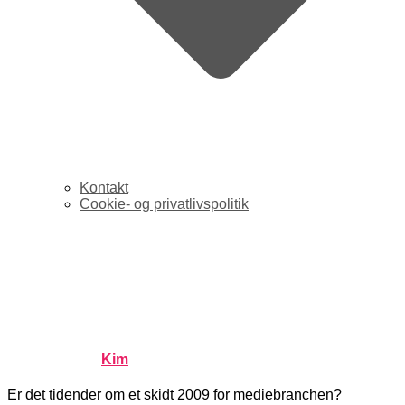
Kontakt
Cookie- og privatlivspolitik
2009 status: Jydske
Vestkysten fyrer 20 og
Morten Lund er konkurs
Published by
Kim
on
januar 13, 2009
januar 13, 2009
Er det tidender om et skidt 2009 for mediebranchen?