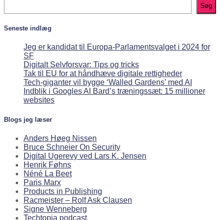
Søg
Seneste indlæg
Jeg er kandidat til Europa-Parlamentsvalget i 2024 for
SF
Digitalt Selvforsvar: Tips og tricks
Tak til EU for at håndhæve digitale rettigheder
Tech-giganter vil bygge ‘Walled Gardens’ med AI
Indblik i Googles AI Bard’s træningssæt: 15 millioner
websites
Blogs jeg læser
Anders Høeg Nissen
Bruce Schneier On Security
Digital Ugerevy ved Lars K. Jensen
Henrik Føhns
Néné La Beet
Paris Marx
Products in Publishing
Racmeister – Rolf Ask Clausen
Signe Wenneberg
Techtopia podcast