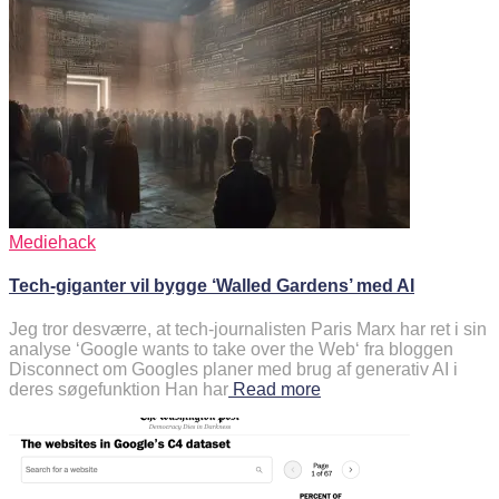
Mediehack
Tech-giganter vil bygge ‘Walled Gardens’ med AI
Jeg tror desværre, at tech-journalisten Paris Marx har ret i sin
analyse ‘Google wants to take over the Web‘ fra bloggen
Disconnect om Googles planer med brug af generativ AI i
deres søgefunktion Han har
Read more