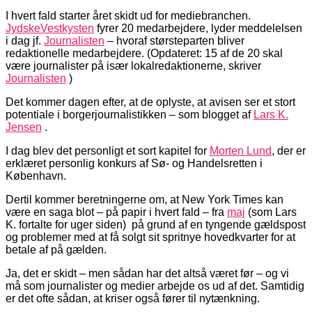
I hvert fald starter året skidt ud for mediebranchen.
JydskeVestkysten
fyrer 20 medarbejdere, lyder meddelelsen
i dag jf.
Journalisten
– hvoraf størsteparten bliver
redaktionelle medarbejdere. (Opdateret: 15 af de 20 skal
være journalister på især lokalredaktionerne, skriver
Journalisten
)
Det kommer dagen efter, at de oplyste, at avisen ser et stort
potentiale i borgerjournalistikken – som blogget af
Lars K.
Jensen
.
I dag blev det personligt et sort kapitel for
Morten Lund
, der er
erklæret personlig konkurs af Sø- og Handelsretten i
København.
Dertil kommer beretningerne om, at New York Times kan
være en saga blot – på papir i hvert fald – fra
maj
(som Lars
K. fortalte for uger siden) på grund af en tyngende gældspost
og problemer med at få solgt sit spritnye hovedkvarter for at
betale af på gælden.
Ja, det er skidt – men sådan har det altså været før – og vi
må som journalister og medier arbejde os ud af det. Samtidig
er det ofte sådan, at kriser også fører til nytænkning.