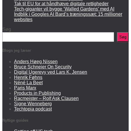
Tak til EU for at håndhæve digitale rettigheder
Tech-giganter vil bygge ‘Walled Gardens’ med AI
Indblik i Googles AI Bard’s træningssæt: 15 millioner
websites
Søg
Søg
Blogs jeg læser
Anders Høeg Nissen
Bruce Schneier On Security
Digital Ugerevy ved Lars K. Jensen
Henrik Føhns
Néné La Beet
Paris Marx
Products in Publishing
Racmeister – Rolf Ask Clausen
Signe Wenneberg
Techtopia podcast
Nyttige guides