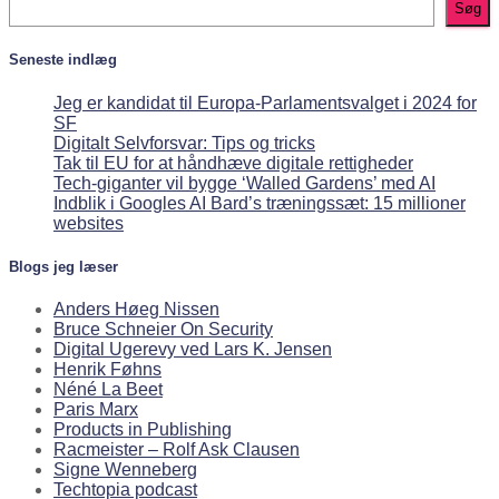
Søg
Seneste indlæg
Jeg er kandidat til Europa-Parlamentsvalget i 2024 for
SF
Digitalt Selvforsvar: Tips og tricks
Tak til EU for at håndhæve digitale rettigheder
Tech-giganter vil bygge ‘Walled Gardens’ med AI
Indblik i Googles AI Bard’s træningssæt: 15 millioner
websites
Blogs jeg læser
Anders Høeg Nissen
Bruce Schneier On Security
Digital Ugerevy ved Lars K. Jensen
Henrik Føhns
Néné La Beet
Paris Marx
Products in Publishing
Racmeister – Rolf Ask Clausen
Signe Wenneberg
Techtopia podcast