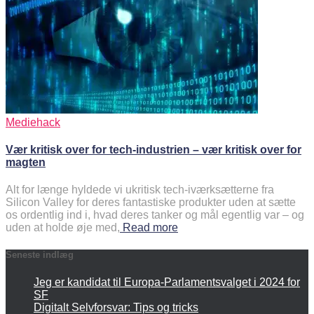
Mediehack
Vær kritisk over for tech-industrien – vær kritisk over for
magten
Alt for længe hyldede vi ukritisk tech-iværksætterne fra
Silicon Valley for deres fantastiske produkter uden at sætte
os ordentlig ind i, hvad deres tanker og mål egentlig var – og
uden at holde øje med,
Read more
Seneste indlæg
Jeg er kandidat til Europa-Parlamentsvalget i 2024 for
SF
Digitalt Selvforsvar: Tips og tricks