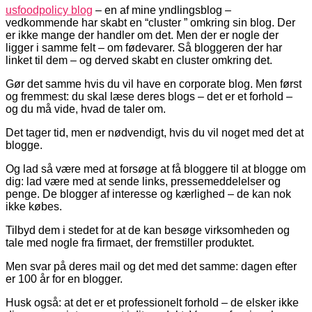
usfoodpolicy blog
– en af mine yndlingsblog –
vedkommende har skabt en “cluster ” omkring sin blog. Der
er ikke mange der handler om det. Men der er nogle der
ligger i samme felt – om fødevarer. Så bloggeren der har
linket til dem – og derved skabt en cluster omkring det.
Gør det samme hvis du vil have en corporate blog. Men først
og fremmest: du skal læse deres blogs – det er et forhold –
og du må vide, hvad de taler om.
Det tager tid, men er nødvendigt, hvis du vil noget med det at
blogge.
Og lad så være med at forsøge at få bloggere til at blogge om
dig: lad være med at sende links, pressemeddelelser og
penge. De blogger af interesse og kærlighed – de kan nok
ikke købes.
Tilbyd dem i stedet for at de kan besøge virksomheden og
tale med nogle fra firmaet, der fremstiller produktet.
Men svar på deres mail og det med det samme: dagen efter
er 100 år for en blogger.
Husk også: at det er et professionelt forhold – de elsker ikke