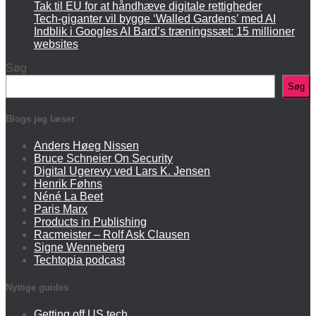
Tak til EU for at håndhæve digitale rettigheder
Tech-giganter vil bygge ‘Walled Gardens’ med AI
Indblik i Googles AI Bard’s træningssæt: 15 millioner
websites
Søg
Søg
Blogs jeg læser
Anders Høeg Nissen
Bruce Schneier On Security
Digital Ugerevy ved Lars K. Jensen
Henrik Føhns
Néné La Beet
Paris Marx
Products in Publishing
Racmeister – Rolf Ask Clausen
Signe Wenneberg
Techtopia podcast
Nyttige guides
Getting off US tech