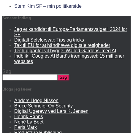
Stem Kim SF – min politikerside
Seneste indlæg
Jeg er kandidat til Europa-Parlamentsvalget i 2024 for
SF
Digitalt Selvforsvar: Tips og tricks
Tak til EU for at håndhæve digitale rettigheder
Tech-giganter vil bygge ‘Walled Gardens’ med AI
Indblik i Googles AI Bard’s træningssæt: 15 millioner
websites
Søg
Søg
Blogs jeg læser
Anders Høeg Nissen
Bruce Schneier On Security
Digital Ugerevy ved Lars K. Jensen
Henrik Føhns
Néné La Beet
Paris Marx
Products in Publishing