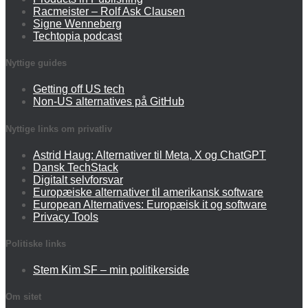
Racmeister – Rolf Ask Clausen
Signe Wenneberg
Techtopia podcast
Nyttige guides
Getting off US tech
Non-US alternatives på GitHub
Nyttige links om privatliv
Astrid Haug: Alternativer til Meta, X og ChatGPT
Dansk TechStack
Digitalt selvforsvar
Europæiske alternativer til amerikansk software
European Alternatives: Europæisk it og software
Privacy Tools
Politiske links
Stem Kim SF – min politikerside
Om sitet