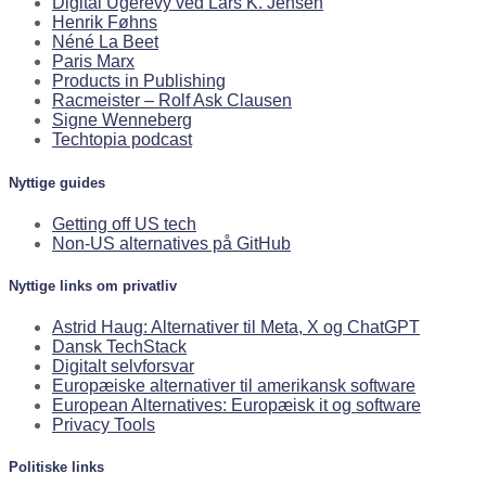
Digital Ugerevy ved Lars K. Jensen
Henrik Føhns
Néné La Beet
Paris Marx
Products in Publishing
Racmeister – Rolf Ask Clausen
Signe Wenneberg
Techtopia podcast
Nyttige guides
Getting off US tech
Non-US alternatives på GitHub
Nyttige links om privatliv
Astrid Haug: Alternativer til Meta, X og ChatGPT
Dansk TechStack
Digitalt selvforsvar
Europæiske alternativer til amerikansk software
European Alternatives: Europæisk it og software
Privacy Tools
Politiske links