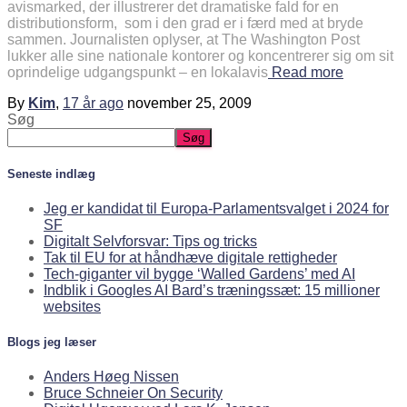
avismarked, der illustrerer det dramatiske fald for en
distributionsform, som i den grad er i færd med at bryde
sammen. Journalisten oplyser, at The Washington Post
lukker alle sine nationale kontorer og koncentrerer sig om sit
oprindelige udgangspunkt – en lokalavis
Read more
By
Kim
,
17 år
ago
november 25, 2009
Søg
Søg
Seneste indlæg
Jeg er kandidat til Europa-Parlamentsvalget i 2024 for
SF
Digitalt Selvforsvar: Tips og tricks
Tak til EU for at håndhæve digitale rettigheder
Tech-giganter vil bygge ‘Walled Gardens’ med AI
Indblik i Googles AI Bard’s træningssæt: 15 millioner
websites
Blogs jeg læser
Anders Høeg Nissen
Bruce Schneier On Security