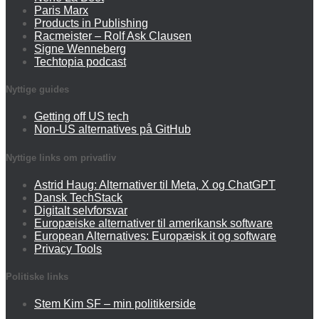
Paris Marx
Products in Publishing
Racmeister – Rolf Ask Clausen
Signe Wenneberg
Techtopia podcast
Nyttige guides
Getting off US tech
Non-US alternatives på GitHub
Nyttige links om privatliv
Astrid Haug: Alternativer til Meta, X og ChatGPT
Dansk TechStack
Digitalt selvforsvar
Europæiske alternativer til amerikansk software
European Alternatives: Europæisk it og software
Privacy Tools
Politiske links
Stem Kim SF – min politikerside