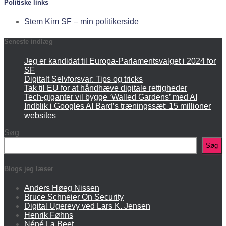
Politiske links
Stem Kim SF – min politikerside
Seneste indlæg
Jeg er kandidat til Europa-Parlamentsvalget i 2024 for
SF
Digitalt Selvforsvar: Tips og tricks
Tak til EU for at håndhæve digitale rettigheder
Tech-giganter vil bygge ‘Walled Gardens’ med AI
Indblik i Googles AI Bard’s træningssæt: 15 millioner
websites
Søg
Søg
Blogs jeg læser
Anders Høeg Nissen
Bruce Schneier On Security
Digital Ugerevy ved Lars K. Jensen
Henrik Føhns
Néné La Beet