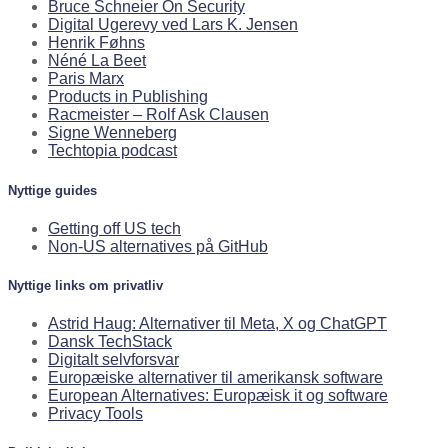
Bruce Schneier On Security
Digital Ugerevy ved Lars K. Jensen
Henrik Føhns
Néné La Beet
Paris Marx
Products in Publishing
Racmeister – Rolf Ask Clausen
Signe Wenneberg
Techtopia podcast
Nyttige guides
Getting off US tech
Non-US alternatives på GitHub
Nyttige links om privatliv
Astrid Haug: Alternativer til Meta, X og ChatGPT
Dansk TechStack
Digitalt selvforsvar
Europæiske alternativer til amerikansk software
European Alternatives: Europæisk it og software
Privacy Tools