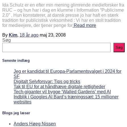
Ida Schulz er en efter min mening glimrende medieforsker fra
RUC – og hun har i dag en klumme i Information “Publicisme
2.0” . Hun konstaterer, at dansk presse jo har haft en stærk
tradition for publicistisk virksomhed : Vi har en stolt tradition
for medieejere, der tjener penge for
Read more
By
Kim
,
18 år
ago
maj 23, 2008
Søg
Søg
Seneste indlæg
Jeg er kandidat til Europa-Parlamentsvalget i 2024 for
SF
Digitalt Selvforsvar: Tips og tricks
Tak til EU for at håndhæve digitale rettigheder
Tech-giganter vil bygge ‘Walled Gardens’ med AI
Indblik i Googles AI Bard’s træningssæt: 15 millioner
websites
Blogs jeg læser
Anders Høeg Nissen