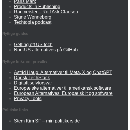
Paris Marx
Products in Publishing
Racmeister – Rolf Ask Clausen
Signe Wenneberg
Techtopia podcast
Nyttige guides
Getting off US tech
Non-US alternatives på GitHub
Nyttige links om privatliv
Astrid Haug: Alternativer til Meta, X og ChatGPT
Dansk TechStack
Digitalt selvforsvar
Europæiske alternativer til amerikansk software
European Alternatives: Europæisk it og software
Privacy Tools
Politiske links
Stem Kim SF – min politikerside