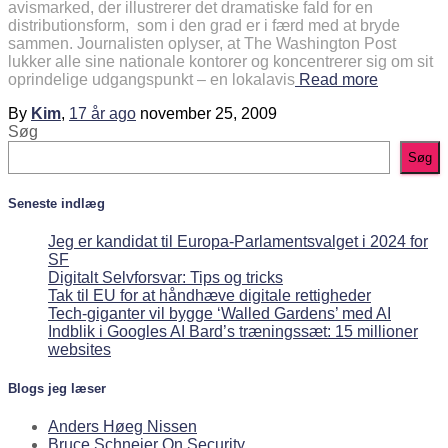
avismarked, der illustrerer det dramatiske fald for en
distributionsform, som i den grad er i færd med at bryde
sammen. Journalisten oplyser, at The Washington Post
lukker alle sine nationale kontorer og koncentrerer sig om sit
oprindelige udgangspunkt – en lokalavis
Read more
By
Kim
,
17 år
ago
november 25, 2009
Søg
Søg
Seneste indlæg
Jeg er kandidat til Europa-Parlamentsvalget i 2024 for
SF
Digitalt Selvforsvar: Tips og tricks
Tak til EU for at håndhæve digitale rettigheder
Tech-giganter vil bygge ‘Walled Gardens’ med AI
Indblik i Googles AI Bard’s træningssæt: 15 millioner
websites
Blogs jeg læser
Anders Høeg Nissen
Bruce Schneier On Security