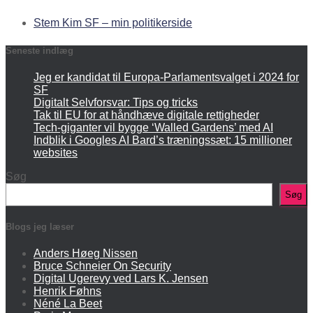
Stem Kim SF – min politikerside
Seneste indlæg
Jeg er kandidat til Europa-Parlamentsvalget i 2024 for
SF
Digitalt Selvforsvar: Tips og tricks
Tak til EU for at håndhæve digitale rettigheder
Tech-giganter vil bygge ‘Walled Gardens’ med AI
Indblik i Googles AI Bard’s træningssæt: 15 millioner
websites
Søg
Søg
Blogs jeg læser
Anders Høeg Nissen
Bruce Schneier On Security
Digital Ugerevy ved Lars K. Jensen
Henrik Føhns
Néné La Beet