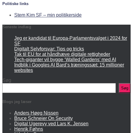
Politiske links
Stem Kim SF – min politikerside
Seneste indlæg
Jeg er kandidat til Europa-Parlamentsvalget i 2024 for
SF
Digitalt Selvforsvar: Tips og tricks
Tak til EU for at håndhæve digitale rettigheder
Tech-giganter vil bygge ‘Walled Gardens’ med AI
Indblik i Googles AI Bard’s træningssæt: 15 millioner
websites
Søg
Søg
Blogs jeg læser
Anders Høeg Nissen
Bruce Schneier On Security
Digital Ugerevy ved Lars K. Jensen
Henrik Føhns