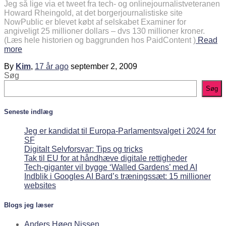
Jeg så lige via et tweet fra tech- og onlinejournalistveteranen
Howard Rheingold, at det borgerjournalistiske site
NowPublic er blevet købt af selskabet Examiner for
angiveligt 25 millioner dollars – dvs 130 millioner kroner.
(Læs hele historien og baggrunden hos PaidContent )
Read
more
By
Kim
,
17 år
ago
september 2, 2009
Søg
Søg
Seneste indlæg
Jeg er kandidat til Europa-Parlamentsvalget i 2024 for
SF
Digitalt Selvforsvar: Tips og tricks
Tak til EU for at håndhæve digitale rettigheder
Tech-giganter vil bygge ‘Walled Gardens’ med AI
Indblik i Googles AI Bard’s træningssæt: 15 millioner
websites
Blogs jeg læser
Anders Høeg Nissen