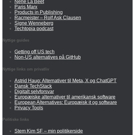
Néné La Beet
Paris Marx
Products in Publishing
Racmeister – Rolf Ask Clausen
Signe Wenneberg
Techtopia podcast
Nyttige guides
Getting off US tech
Non-US alternatives på GitHub
Nyttige links om privatliv
Astrid Haug: Alternativer til Meta, X og ChatGPT
Dansk TechStack
Digitalt selvforsvar
Europæiske alternativer til amerikansk software
European Alternatives: Europæisk it og software
Privacy Tools
Politiske links
Stem Kim SF – min politikerside