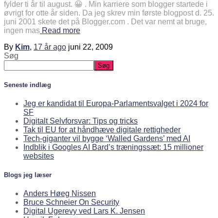
fylder ti år til august. 😀 . Min karriere som blogger startede i
øvrigt for otte år siden. Da jeg skrev min første blogpost d. 25.
juni 2001 skete det på Blogger.com . Det var nemt at bruge,
ingen mas
Read more
By
Kim
,
17 år
ago
juni 22, 2009
Søg
Søg
Seneste indlæg
Jeg er kandidat til Europa-Parlamentsvalget i 2024 for
SF
Digitalt Selvforsvar: Tips og tricks
Tak til EU for at håndhæve digitale rettigheder
Tech-giganter vil bygge ‘Walled Gardens’ med AI
Indblik i Googles AI Bard’s træningssæt: 15 millioner
websites
Blogs jeg læser
Anders Høeg Nissen
Bruce Schneier On Security
Digital Ugerevy ved Lars K. Jensen