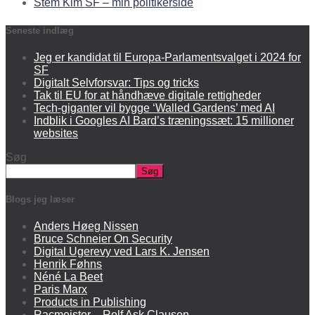
Stem Kim SF – min politikerside
Seneste indlæg
Jeg er kandidat til Europa-Parlamentsvalget i 2024 for
SF
Digitalt Selvforsvar: Tips og tricks
Tak til EU for at håndhæve digitale rettigheder
Tech-giganter vil bygge ‘Walled Gardens’ med AI
Indblik i Googles AI Bard’s træningssæt: 15 millioner
websites
Søg
Søg
Blogs jeg læser
Anders Høeg Nissen
Bruce Schneier On Security
Digital Ugerevy ved Lars K. Jensen
Henrik Føhns
Néné La Beet
Paris Marx
Products in Publishing
Racmeister – Rolf Ask Clausen