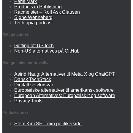
Paris Marx
Products in Publishing
Racmeister – Rolf Ask Clausen
Signe Wenneberg
Techtopia podcast
Nyttige guides
Getting off US tech
Non-US alternatives på GitHub
Nyttige links om privatliv
Astrid Haug: Alternativer til Meta, X og ChatGPT
Dansk TechStack
Digitalt selvforsvar
Europæiske alternativer til amerikansk software
European Alternatives: Europæisk it og software
Privacy Tools
Politiske links
Stem Kim SF – min politikerside