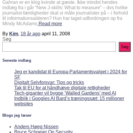
Gahran er en klog kvinde at gæste. Ikke mindst hendes
indlæg fra i går “New J-skills: What to measure” – dvs hvilke
journalist-færdigheder skal vi måle journalister på – i forhold
til informationsalderen? Hun har taget udfordringen op fra
Mindy McAdams
Read more
By
Kim
,
18 år
ago
april 11, 2008
Søg
Søg
Seneste indlæg
Jeg er kandidat til Europa-Parlamentsvalget i 2024 for
SF
Digitalt Selvforsvar: Tips og tricks
Tak til EU for at håndhæve digitale rettigheder
Tech-giganter vil bygge ‘Walled Gardens’ med AI
Indblik i Googles AI Bard’s træningssæt: 15 millioner
websites
Blogs jeg læser
Anders Høeg Nissen
Bruce Schneier On Security