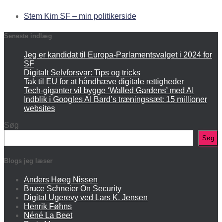
Stem Kim SF – min politikerside
Seneste indlæg
Jeg er kandidat til Europa-Parlamentsvalget i 2024 for
SF
Digitalt Selvforsvar: Tips og tricks
Tak til EU for at håndhæve digitale rettigheder
Tech-giganter vil bygge ‘Walled Gardens’ med AI
Indblik i Googles AI Bard’s træningssæt: 15 millioner
websites
Søg
Søg
Blogs jeg læser
Anders Høeg Nissen
Bruce Schneier On Security
Digital Ugerevy ved Lars K. Jensen
Henrik Føhns
Néné La Beet