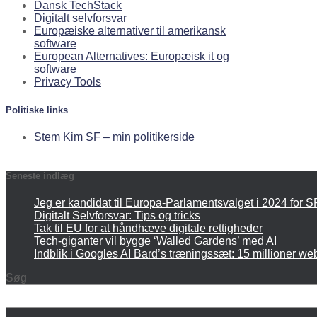
Dansk TechStack
Digitalt selvforsvar
Europæiske alternativer til amerikansk
software
European Alternatives: Europæisk it og
software
Privacy Tools
Politiske links
Stem Kim SF – min politikerside
Seneste indlæg
Jeg er kandidat til Europa-Parlamentsvalget i 2024 for S
Digitalt Selvforsvar: Tips og tricks
Tak til EU for at håndhæve digitale rettigheder
Tech-giganter vil bygge ‘Walled Gardens’ med AI
Indblik i Googles AI Bard’s træningssæt: 15 millioner we
Søg