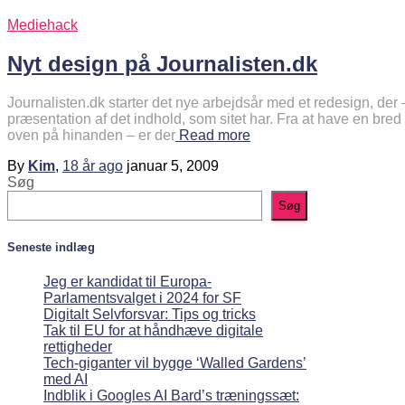
Mediehack
Nyt design på Journalisten.dk
Journalisten.dk starter det nye arbejdsår med et redesign, der –
præsentation af det indhold, som sitet har. Fra at have en bred 
oven på hinanden – er der
Read more
By
Kim
,
18 år
ago
januar 5, 2009
Søg
Søg
Seneste indlæg
Jeg er kandidat til Europa-
Parlamentsvalget i 2024 for SF
Digitalt Selvforsvar: Tips og tricks
Tak til EU for at håndhæve digitale
rettigheder
Tech-giganter vil bygge ‘Walled Gardens’
med AI
Indblik i Googles AI Bard’s træningssæt: