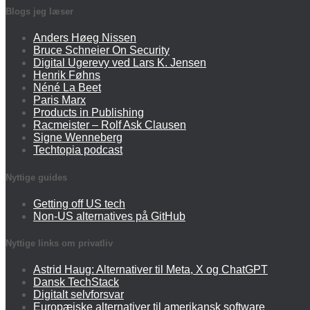
Blogs jeg læser
Anders Høeg Nissen
Bruce Schneier On Security
Digital Ugerevy ved Lars K. Jensen
Henrik Føhns
Néné La Beet
Paris Marx
Products in Publishing
Racmeister – Rolf Ask Clausen
Signe Wenneberg
Techtopia podcast
Nyttige guides
Getting off US tech
Non-US alternatives på GitHub
Nyttige links om privatliv
Astrid Haug: Alternativer til Meta, X og ChatGPT
Dansk TechStack
Digitalt selvforsvar
Europæiske alternativer til amerikansk software